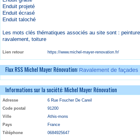
Enduit projeté
Enduit écrasé
Enduit taloché
Les mots clés thématiques associés au site sont :
peinture
ravalement
,
toiture
Lien retour
https://www.michel-mayer-renovation.fr/
Flux RSS Michel Mayer Rénovation:
Ravalement de façades
Informations sur la société: Michel Mayer Rénovation
Adresse
6 Rue Foucher De Careil
Code postal
91200
Ville
Athis-mons
Pays
France
Téléphone
0684925647