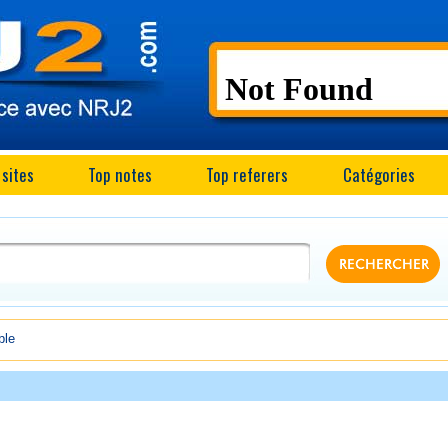
 sites
Top notes
Top referers
Catégories
ble