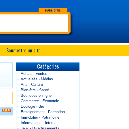
Soumettre un site
Catégories
Achats - ventes
Actualités - Médias
Arts - Culture
Bien-être - Santé
Boutiques en ligne
Commerce - Economie
Ecologie - Bio
Enseignement - Formation
Immobilier - Patrimoine
Informatique - Internet
Jeux - Divertissements