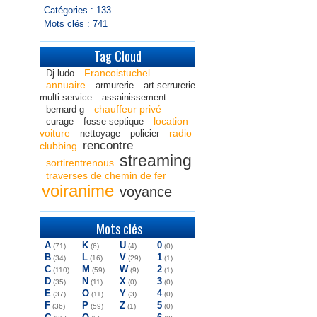
Catégories : 133
Mots clés : 741
Tag Cloud
Francoistuchel
Dj ludo
annuaire
armurerie
art serrurerie
multi service
assainissement
chauffeur privé
bernard g
location
curage
fosse septique
voiture
radio
nettoyage
policier
rencontre
clubbing
streaming
sortirentrenous
traverses de chemin de fer
voiranime
voyance
Mots clés
A
K
U
0
(71)
(6)
(4)
(0)
B
L
V
1
(34)
(16)
(29)
(1)
C
M
W
2
(110)
(59)
(9)
(1)
D
N
X
3
(35)
(11)
(0)
(0)
E
O
Y
4
(37)
(11)
(3)
(0)
F
P
Z
5
(36)
(59)
(1)
(0)